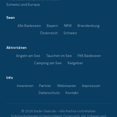
Schweiz und Europa.
Seen
Alle Badeseen
Bayern
NRW
Brandenburg
Österreich
Schweiz
Aktivitäten
Angeln am See
Tauchen im See
FKK Badeseen
Camping am See
Ratgeber
Info
Inserieren
Partner
Webmaster
Impressum
Datenschutz
Kontakt
© 2026 Bade-Seen.de – Alle Rechte vorbehalten
Schöne Badeseen in Deutschland, Österreich, der Schweiz und