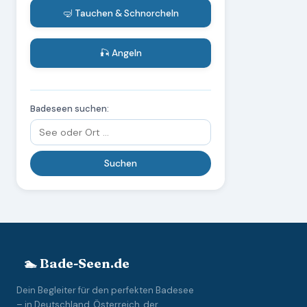
🤿 Tauchen & Schnorcheln
🎣 Angeln
Badeseen suchen:
🏊 Bade-Seen.de
Dein Begleiter für den perfekten Badesee
– in Deutschland, Österreich, der