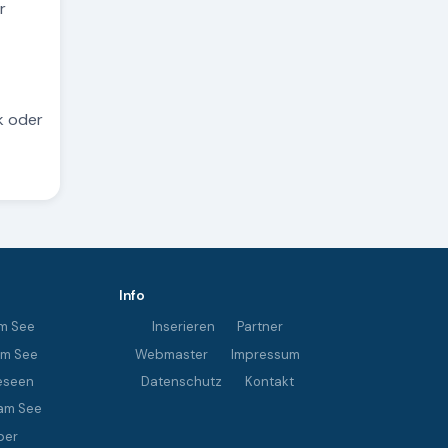
r
k oder
Info
m See
Inserieren
Partner
im See
Webmaster
Impressum
eseen
Datenschutz
Kontakt
am See
ber