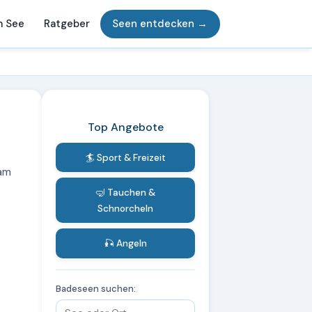
m See
Ratgeber
Seen entdecken →
Top Angebote
🏄 Sport & Freizeit
 am
🤿 Tauchen &
Schnorcheln
🎣 Angeln
Badeseen suchen: