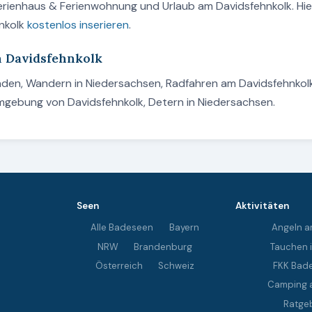
Ferienhaus & Ferienwohnung und Urlaub am Davidsfehnkolk. Hie
nkolk
kostenlos inserieren
.
m Davidsfehnkolk
Baden, Wandern in Niedersachsen, Radfahren am Davidsfehnkol
Umgebung von Davidsfehnkolk, Detern in Niedersachsen.
Seen
Aktivitäten
Alle Badeseen
Bayern
Angeln a
NRW
Brandenburg
Tauchen 
Österreich
Schweiz
FKK Bad
Camping 
Ratge