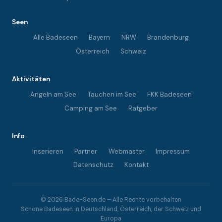
Seen
Alle Badeseen
Bayern
NRW
Brandenburg
Österreich
Schweiz
Aktivitäten
Angeln am See
Tauchen im See
FKK Badeseen
Camping am See
Ratgeber
Info
Inserieren
Partner
Webmaster
Impressum
Datenschutz
Kontakt
© 2026 Bade-Seen.de – Alle Rechte vorbehalten
Schöne Badeseen in Deutschland, Österreich, der Schweiz und
Europa