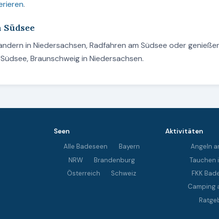
erieren
.
m Südsee
Wandern in Niedersachsen, Radfahren am Südsee oder genießen
 Südsee, Braunschweig in Niedersachsen.
Seen
Aktivitäten
Alle Badeseen
Bayern
Angeln a
NRW
Brandenburg
Tauchen 
Österreich
Schweiz
FKK Bad
Camping 
Ratge