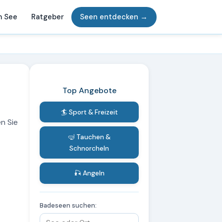
m See
Ratgeber
Seen entdecken →
Top Angebote
🏄 Sport & Freizeit
n Sie
🤿 Tauchen &
Schnorcheln
🎣 Angeln
Badeseen suchen: