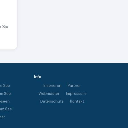
 Sie
Info
m See
Inserieren
Partner
im See
Webmaster
Impressum
eseen
Datenschutz
Kontakt
am See
ber