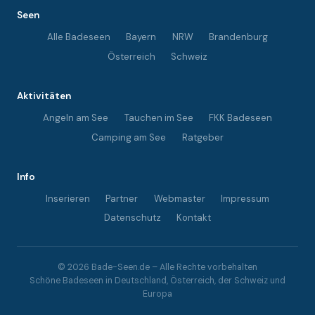
Seen
Alle Badeseen
Bayern
NRW
Brandenburg
Österreich
Schweiz
Aktivitäten
Angeln am See
Tauchen im See
FKK Badeseen
Camping am See
Ratgeber
Info
Inserieren
Partner
Webmaster
Impressum
Datenschutz
Kontakt
© 2026 Bade-Seen.de – Alle Rechte vorbehalten
Schöne Badeseen in Deutschland, Österreich, der Schweiz und
Europa