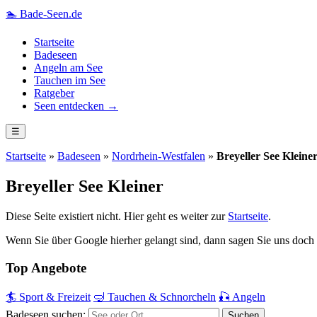
🏊
Bade-Seen.de
Startseite
Badeseen
Angeln am See
Tauchen im See
Ratgeber
Seen entdecken →
☰
Startseite
»
Badeseen
»
Nordrhein-Westfalen
»
Breyeller See Kleine
Breyeller See Kleiner
Diese Seite existiert nicht. Hier geht es weiter zur
Startseite
.
Wenn Sie über Google hierher gelangt sind, dann sagen Sie uns doch
Top Angebote
🏄 Sport & Freizeit
🤿 Tauchen & Schnorcheln
🎣 Angeln
Badeseen suchen: