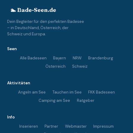
🏊 Bade-Seen.de
Dein Begleiter für den perfekten Badesee
– in Deutschland, Österreich, der
Schweiz und Europa.
Seen
Alle Badeseen
Bayern
NRW
Brandenburg
Österreich
Schweiz
Aktivitäten
Angeln am See
Tauchen im See
FKK Badeseen
Camping am See
Ratgeber
Info
Inserieren
Partner
Webmaster
Impressum