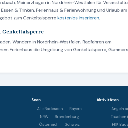
sbach, Meinerzhagen in Nordrhein-Westfalen für Veranstaltu
n, Essen & Trinken, Ferienhaus & Ferienwohnung und Urlaub am
Angebot zum Genkeltalsperre
kostenlos inserieren
.
m Genkeltalsperre
 Baden, Wandern in Nordrhein-Westfalen, Radfahren am
 einem Ferienhaus die Umgebung von Genkeltalsperre, Gummer
Seen
Aktivitäten
Alle Badeseen
Bayern
Angeln a
NRW
Brandenburg
Tauchen 
Österreich
Schweiz
FKK Bad