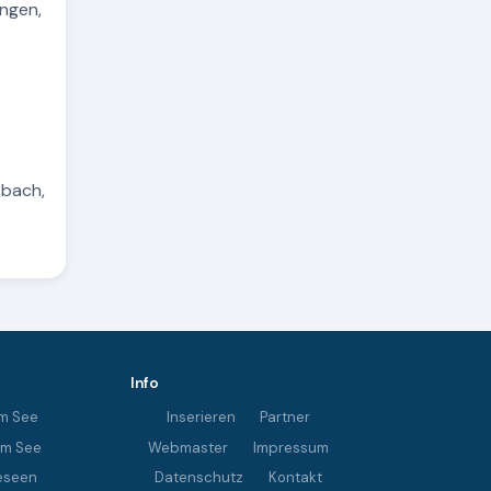
ngen,
sbach,
Info
m See
Inserieren
Partner
im See
Webmaster
Impressum
eseen
Datenschutz
Kontakt