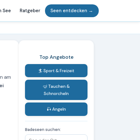
m See
Ratgeber
Seen entdecken →
Top Angebote
🏄 Sport & Freizeit
en am
ei
🤿 Tauchen &
Schnorcheln
🎣 Angeln
Badeseen suchen: