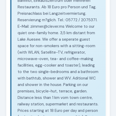
Bahnhof, Einkaufszentrum oder mehreren
Restaurants. Ab 18 Euro pro Person und Tag.
Preisnachlass bei Langzeitvermietung.
Reservierung m?glich. Tel.: 05772 / 2075371.
E-Mail: zimmer@clever.ms Welcome to our
quiet one-family home. 3,5 km distant from
Lake Auesee. We offer a seperate guest
space for non-smokers with a sitting-room
(with WLAN, Satellite-TV, refrigerator,
microwave-oven, tea- and coffee-making
facillities, egg-cooker and toaster), leading
to the two single-bedrooms and a bathroom
with bathtub, shower and WV. Aditional WC
and shower in the house. Parking on our
premises, bicycle-hut, terrace, garden.
Distance less than 1 km vom town centre,
railway station, supermarket and restaurants.
Prices starting at 18 Euro per day and person