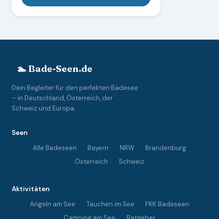
🏊 Bade-Seen.de
Dein Begleiter für den perfekten Badesee
– in Deutschland, Österreich, der
Schweiz und Europa.
Seen
Alle Badeseen
Bayern
NRW
Brandenburg
Österreich
Schweiz
Aktivitäten
Angeln am See
Tauchen im See
FKK Badeseen
Camping am See
Ratgeber