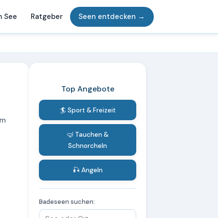
m See
Ratgeber
Seen entdecken →
Top Angebote
🏄 Sport & Freizeit
am
🤿 Tauchen &
Schnorcheln
🎣 Angeln
Badeseen suchen: