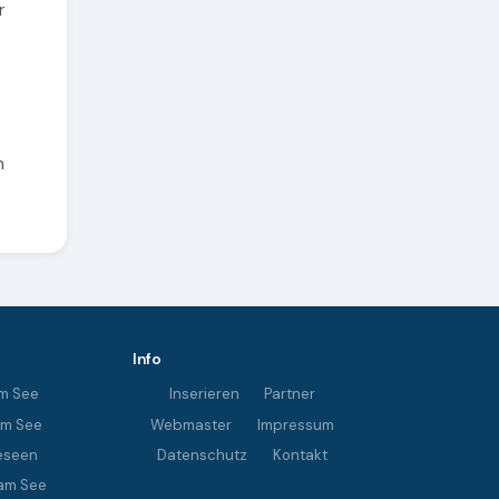
r
n
Info
m See
Inserieren
Partner
im See
Webmaster
Impressum
eseen
Datenschutz
Kontakt
am See