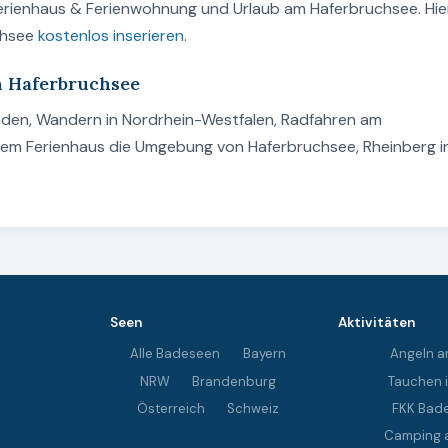
Ferienhaus & Ferienwohnung und Urlaub am Haferbruchsee. Hie
chsee
kostenlos inserieren
.
m Haferbruchsee
aden, Wandern in Nordrhein-Westfalen, Radfahren am
nem Ferienhaus die Umgebung von Haferbruchsee, Rheinberg i
Seen
Aktivitäten
Alle Badeseen
Bayern
Angeln a
NRW
Brandenburg
Tauchen 
Österreich
Schweiz
FKK Bad
Camping 