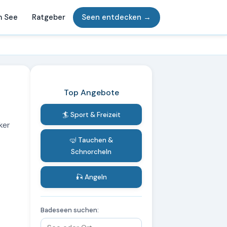
m See
Ratgeber
Seen entdecken →
Top Angebote
🏄 Sport & Freizeit
ker
🤿 Tauchen &
Schnorcheln
🎣 Angeln
Badeseen suchen: