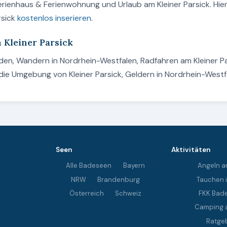
erienhaus & Ferienwohnung und Urlaub am Kleiner Parsick. Hie
rsick
kostenlos inserieren
.
 Kleiner Parsick
Baden, Wandern in Nordrhein-Westfalen, Radfahren am Kleiner P
die Umgebung von Kleiner Parsick, Geldern in Nordrhein-Westf
Seen
Aktivitäten
Alle Badeseen
Bayern
Angeln a
NRW
Brandenburg
Tauchen 
Österreich
Schweiz
FKK Bad
Camping 
Ratge