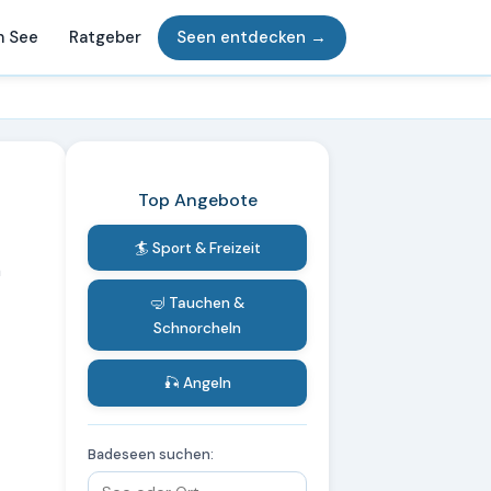
m See
Ratgeber
Seen entdecken →
Top Angebote
🏄 Sport & Freizeit
m
🤿 Tauchen &
Schnorcheln
🎣 Angeln
Badeseen suchen: