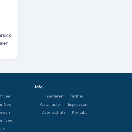
r
arsick
alen.
Info
m See
Inserieren
Partner
im See
Webmaster
Impressum
eseen
Datenschutz
Kontakt
am See
ber