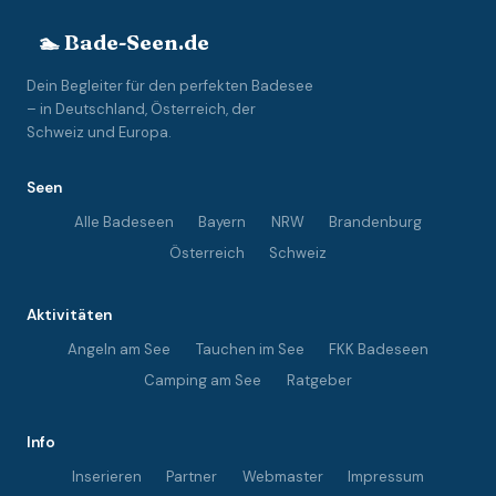
🏊 Bade-Seen.de
Dein Begleiter für den perfekten Badesee
– in Deutschland, Österreich, der
Schweiz und Europa.
Seen
Alle Badeseen
Bayern
NRW
Brandenburg
Österreich
Schweiz
Aktivitäten
Angeln am See
Tauchen im See
FKK Badeseen
Camping am See
Ratgeber
Info
Inserieren
Partner
Webmaster
Impressum