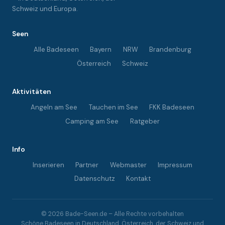
Schweiz und Europa.
Seen
Alle Badeseen
Bayern
NRW
Brandenburg
Österreich
Schweiz
Aktivitäten
Angeln am See
Tauchen im See
FKK Badeseen
Camping am See
Ratgeber
Info
Inserieren
Partner
Webmaster
Impressum
Datenschutz
Kontakt
© 2026 Bade-Seen.de – Alle Rechte vorbehalten
Schöne Badeseen in Deutschland, Österreich, der Schweiz und