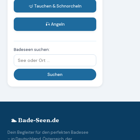
🤿 Tauchen & Schnorcheln
🎣 Angeln
Badeseen suchen:
🏊 Bade-Seen.de
Dein Begleiter für den perfekten Badesee
– in Deutschland, Österreich, der