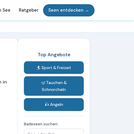
m See
Ratgeber
Seen entdecken →
Top Angebote
🏄 Sport & Freizeit
 in
🤿 Tauchen &
Schnorcheln
🎣 Angeln
Badeseen suchen: