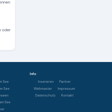
können
e oder
Info
m See
Inserieren
Partner
im See
Webmaster
Impressum
eseen
Datenschutz
Kontakt
am See
ber