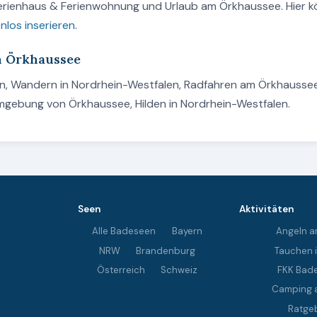
Ferienhaus & Ferienwohnung und Urlaub am Örkhaussee. Hier 
nlos inserieren
.
am Örkhaussee
en, Wandern in Nordrhein-Westfalen, Radfahren am Örkhausse
Umgebung von Örkhaussee, Hilden in Nordrhein-Westfalen.
Seen
Aktivitäten
Alle Badeseen
Bayern
Angeln a
NRW
Brandenburg
Tauchen 
Österreich
Schweiz
FKK Bad
Camping 
Ratge