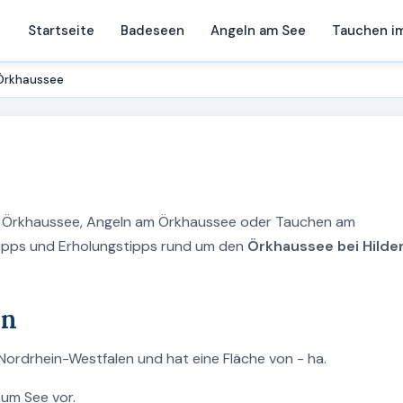
Startseite
Badeseen
Angeln am See
Tauchen i
Örkhaussee
m Örkhaussee, Angeln am Örkhaussee oder Tauchen am
ttipps und Erholungstipps rund um den
Örkhaussee bei Hilden
en
 Nordrhein-Westfalen und hat eine Fläche von - ha.
zum See vor.