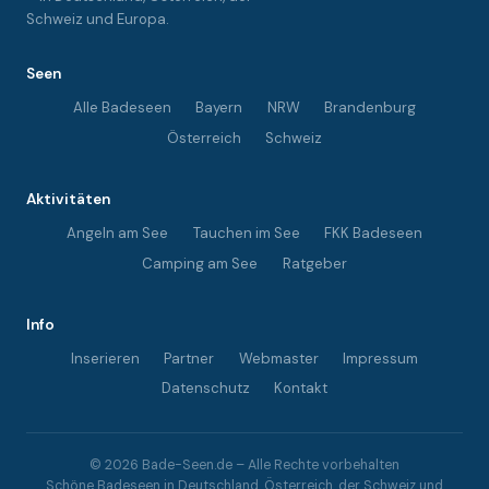
Schweiz und Europa.
Seen
Alle Badeseen
Bayern
NRW
Brandenburg
Österreich
Schweiz
Aktivitäten
Angeln am See
Tauchen im See
FKK Badeseen
Camping am See
Ratgeber
Info
Inserieren
Partner
Webmaster
Impressum
Datenschutz
Kontakt
© 2026 Bade-Seen.de – Alle Rechte vorbehalten
Schöne Badeseen in Deutschland, Österreich, der Schweiz und