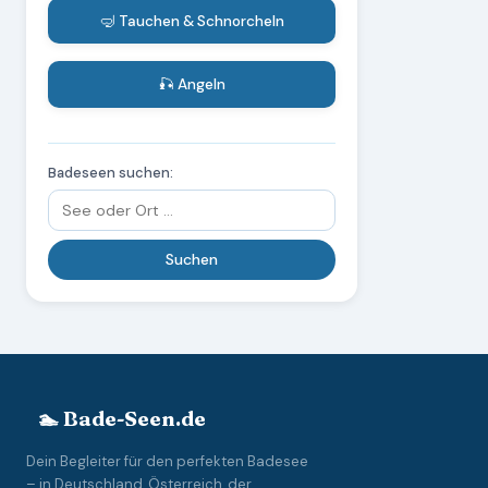
🤿 Tauchen & Schnorcheln
🎣 Angeln
Badeseen suchen:
🏊 Bade-Seen.de
Dein Begleiter für den perfekten Badesee
– in Deutschland, Österreich, der