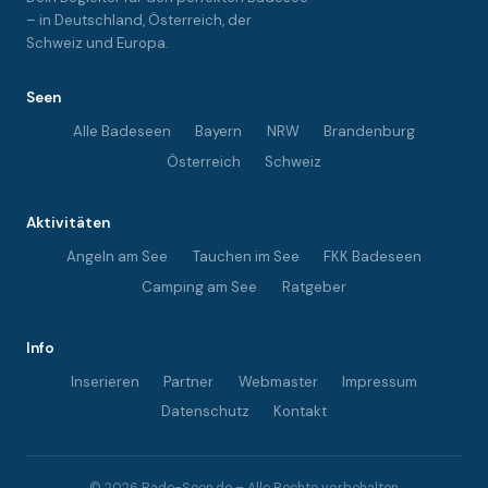
– in Deutschland, Österreich, der
Schweiz und Europa.
Seen
Alle Badeseen
Bayern
NRW
Brandenburg
Österreich
Schweiz
Aktivitäten
Angeln am See
Tauchen im See
FKK Badeseen
Camping am See
Ratgeber
Info
Inserieren
Partner
Webmaster
Impressum
Datenschutz
Kontakt