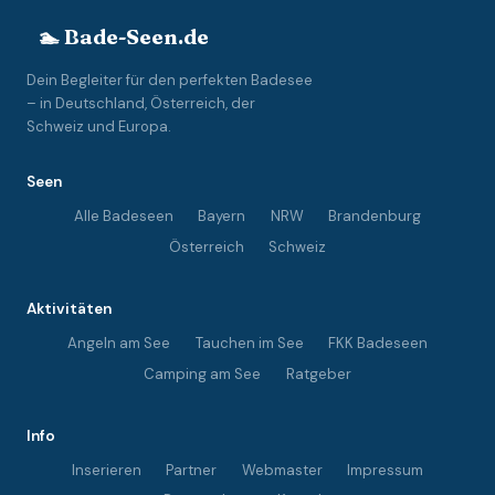
🏊 Bade-Seen.de
Dein Begleiter für den perfekten Badesee
– in Deutschland, Österreich, der
Schweiz und Europa.
Seen
Alle Badeseen
Bayern
NRW
Brandenburg
Österreich
Schweiz
Aktivitäten
Angeln am See
Tauchen im See
FKK Badeseen
Camping am See
Ratgeber
Info
Inserieren
Partner
Webmaster
Impressum