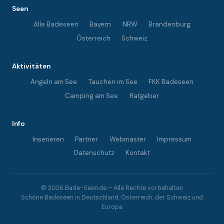
Seen
Alle Badeseen
Bayern
NRW
Brandenburg
Österreich
Schweiz
Aktivitäten
Angeln am See
Tauchen im See
FKK Badeseen
Camping am See
Ratgeber
Info
Inserieren
Partner
Webmaster
Impressum
Datenschutz
Kontakt
© 2026 Bade-Seen.de – Alle Rechte vorbehalten
Schöne Badeseen in Deutschland, Österreich, der Schweiz und
Europa