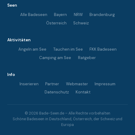
Seen
Alle Badeseen
Bayern
NRW
Brandenburg
Österreich
Schweiz
Aktivitäten
Angeln am See
Tauchen im See
FKK Badeseen
Camping am See
Ratgeber
Info
Inserieren
Partner
Webmaster
Impressum
Datenschutz
Kontakt
© 2026 Bade-Seen.de – Alle Rechte vorbehalten
Schöne Badeseen in Deutschland, Österreich, der Schweiz und
Europa