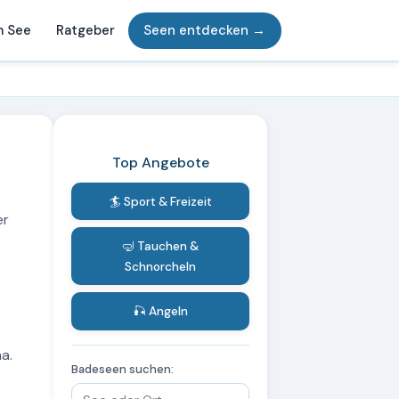
m See
Ratgeber
Seen entdecken →
Top Angebote
🏄 Sport & Freizeit
er
🤿 Tauchen &
Schnorcheln
🎣 Angeln
a.
Badeseen suchen: