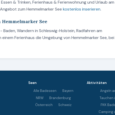
n, Essen & Trinken, Ferienhaus & Ferienwohnung und Urlaub am
in Angebot zum Hemmelmarker See
kostenlos inserieren
.
am Hemmelmarker See
- Baden, Wandern in Schleswig-Holstein, Radfahren am
n einem Ferienhaus die Umgebung von Hemmelmarker See, bei
Seen
Aktivitäten
Alle Badeseen
Bayern
Angeln a
NRW
Brandenburg
Tauchen 
Österreich
Schweiz
FKK Bad
Camping 