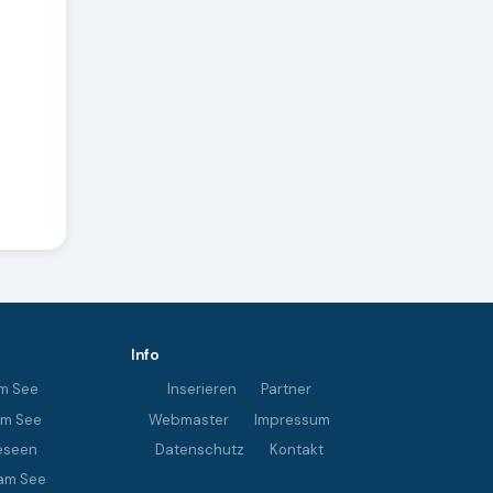
Info
m See
Inserieren
Partner
im See
Webmaster
Impressum
eseen
Datenschutz
Kontakt
am See