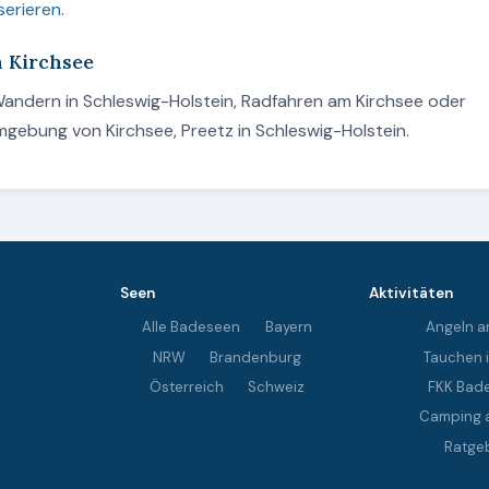
serieren
.
m Kirchsee
 Wandern in Schleswig-Holstein, Radfahren am Kirchsee oder
mgebung von Kirchsee, Preetz in Schleswig-Holstein.
Seen
Aktivitäten
Alle Badeseen
Bayern
Angeln a
NRW
Brandenburg
Tauchen 
Österreich
Schweiz
FKK Bad
Camping 
Ratge