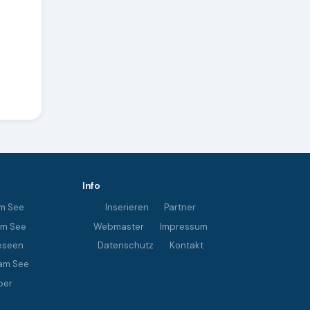
Info
m See
Inserieren
Partner
im See
Webmaster
Impressum
eseen
Datenschutz
Kontakt
am See
ber