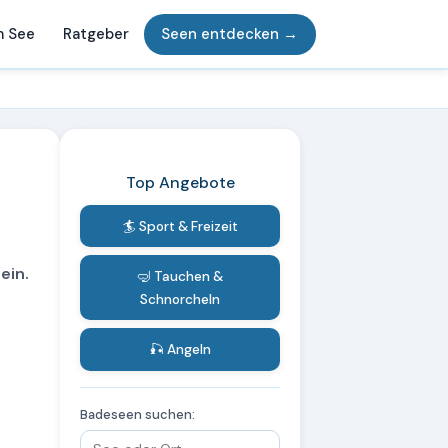
m See
Ratgeber
Seen entdecken →
Top Angebote
🏄 Sport & Freizeit
ein.
🤿 Tauchen &
Schnorcheln
🎣 Angeln
Badeseen suchen: