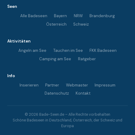
Seen
Alle Badeseen
Bayern
NRW
Brandenburg
Österreich
Schweiz
Aktivitäten
Angeln am See
Tauchen im See
FKK Badeseen
Camping am See
Ratgeber
Info
Inserieren
Partner
Webmaster
Impressum
Datenschutz
Kontakt
© 2026 Bade-Seen.de – Alle Rechte vorbehalten
Schöne Badeseen in Deutschland, Österreich, der Schweiz und
Europa