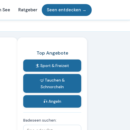
m See
Ratgeber
Seen entdecken →
Top Angebote
🏄 Sport & Freizeit
🤿 Tauchen &
Schnorcheln
🎣 Angeln
Badeseen suchen: