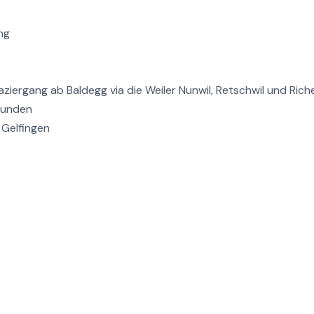
ng
ziergang ab Baldegg via die Weiler Nunwil, Retschwil und Ric
Stunden
 Gelfingen