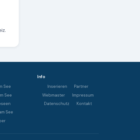
iz.
Info
m See
Inserieren
Partner
im See
Webmaster
Impressum
eseen
Datenschutz
Kontakt
am See
ber