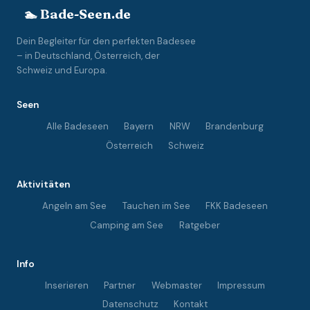
🏊 Bade-Seen.de
Dein Begleiter für den perfekten Badesee
– in Deutschland, Österreich, der
Schweiz und Europa.
Seen
Alle Badeseen
Bayern
NRW
Brandenburg
Österreich
Schweiz
Aktivitäten
Angeln am See
Tauchen im See
FKK Badeseen
Camping am See
Ratgeber
Info
Inserieren
Partner
Webmaster
Impressum
Datenschutz
Kontakt