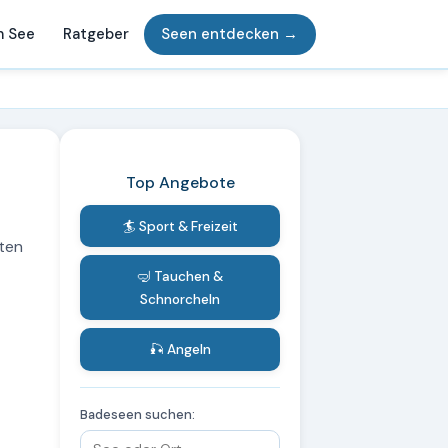
m See
Ratgeber
Seen entdecken →
Top Angebote
🏄 Sport & Freizeit
lten
🤿 Tauchen &
Schnorcheln
🎣 Angeln
Badeseen suchen: