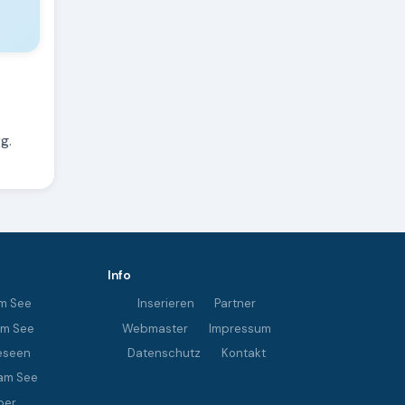
g.
Info
m See
Inserieren
Partner
im See
Webmaster
Impressum
eseen
Datenschutz
Kontakt
am See
ber