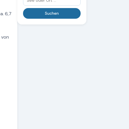
a. 6,7
e von