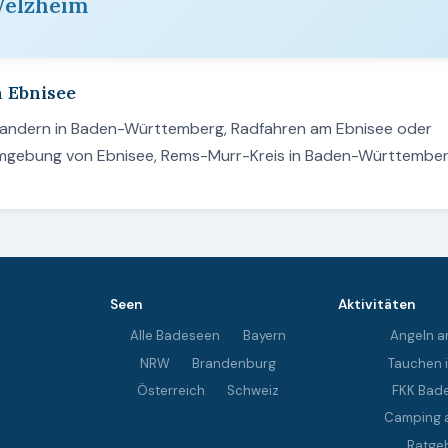
Welzheim
m Ebnisee
 Wandern in Baden-Württemberg, Radfahren am Ebnisee oder
 Umgebung von Ebnisee, Rems-Murr-Kreis in Baden-Württember
Seen
Aktivitäten
Alle Badeseen
Bayern
Angeln a
NRW
Brandenburg
Tauchen 
Österreich
Schweiz
FKK Bad
Camping 
Ratge