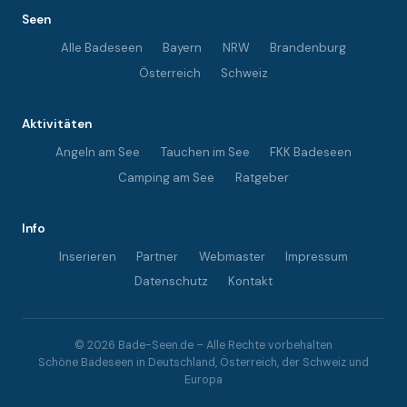
Seen
Alle Badeseen
Bayern
NRW
Brandenburg
Österreich
Schweiz
Aktivitäten
Angeln am See
Tauchen im See
FKK Badeseen
Camping am See
Ratgeber
Info
Inserieren
Partner
Webmaster
Impressum
Datenschutz
Kontakt
© 2026 Bade-Seen.de – Alle Rechte vorbehalten
Schöne Badeseen in Deutschland, Österreich, der Schweiz und
Europa