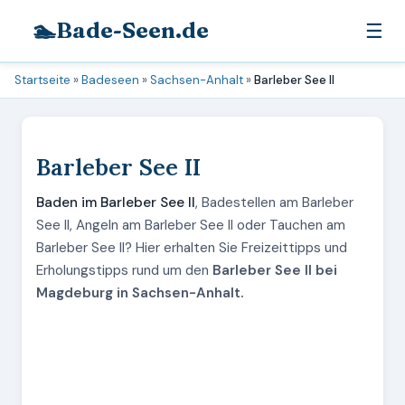
🏊
Bade-Seen.de
☰
Startseite
»
Badeseen
»
Sachsen-Anhalt
»
Barleber See II
Barleber See II
Baden im Barleber See II
, Badestellen am Barleber
See II, Angeln am Barleber See II oder Tauchen am
Barleber See II? Hier erhalten Sie Freizeittipps und
Erholungstipps rund um den
Barleber See II bei
Magdeburg in Sachsen-Anhalt.